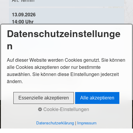
o
w
13.09.2026
nl
14:00 Uhr
oa
Datenschutzeinstellunge
Backofenfest
i
d
C
n
Ort:
Backofen in Bug
al
en
Art:
Fest
Auf dieser Website werden Cookies genutzt. Sie können
da
alle Cookies akzeptieren oder nur bestimmte
r-
auswählen. Sie können diese Einstellungen jederzeit
D
Alle Termine in Bug
ändern.
o
w
nl
Essenzielle akzeptieren
Alle akzeptieren
oa
Kontakt
Impressum
Datenschutzerklärung
Cookie-Einstellungen
d
© 2026 BV-Bug.
Website erstellt mit Zeta Producer CMS
Datenschutzerklärung
|
Impressum