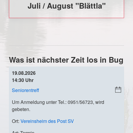
Juli / August "Blättla"
Was ist nächster Zeit los in Bug
19.08.2026
14:30 Uhr
Seniorentreff
i
C
Um Anmeldung unter Tel.: 0951/56723, wird
al
gebeten.
en
da
Ort:
Vereinsheim des Post SV
r-
Art:
Termin
D