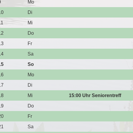
9
Mo
10
Di
11
Mi
12
Do
13
Fr
14
Sa
15
So
16
Mo
17
Di
18
Mi
15:00 Uhr Seniorentreff
19
Do
20
Fr
21
Sa