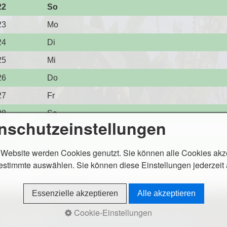
22
So
23
Mo
24
Di
25
Mi
26
Do
27
Fr
28
Sa
nschutzeinstellungen
29
So
30
Mo
 Website werden Cookies genutzt. Sie können alle Cookies akz
estimmte auswählen. Sie können diese Einstellungen jederzeit
31
Di
Essenzielle akzeptieren
Alle akzeptieren
ntakt
Impressum
Datenschutzerklärung
Cookie-Einstellungen
 2026 BV-Bug.
Website erstellt mit Zeta Producer CMS