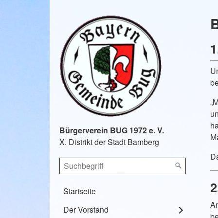
B
1
Un
be
„M
un
ha
Bürgerverein BUG 1972 e. V.
Ma
X. Distrikt der Stadt Bamberg
Da
2
Startseite
An
Der Vorstand
be