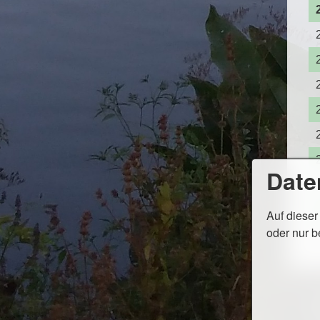
Date
Auf dieser
oder nur b
Ko
©