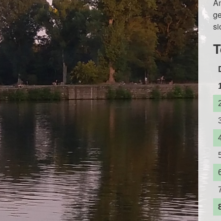
A
ge
si
T