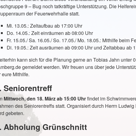
schgruppe 9 – Bug noch tatkräftige Unterstützung. Die Helfere
uppenraum der Feuerwehrhalle statt.
Mi. 13.05.: Zeltaufbau ab 17:00 Uhr
Do. 14.05.: Zelt einräumen ab 08:00 Uhr
Fr. 15.05./ Sa. 16.05./ So. 17.05./ Mo. 18.05.: Mithilfe beim F
Di. 19.05.: Zelt ausräumen ab 09:00 Uhr und Zeltabbau ab 
iterhin kann sich für die Planung gerne an Tobias Jahn unter
mberg.de gemeldet werden. Wir freuen uns über jede Unterstüt
r eure Mithilfe.
. Seniorentreff
m
Mittwoch, den 18. März ab 15:00 Uhr
findet im Schwimmvere
hmen des Seniorentreffs statt. Organisiert durch Herrn Ludwig
rd gebeten.
. Abholung Grünschnitt