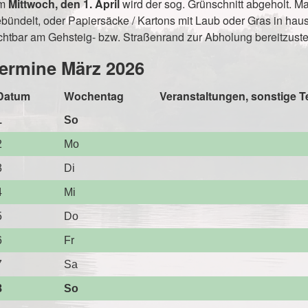
m
Mittwoch, den 1. April
wird der sog. Grünschnitt abgeholt. M
bündelt, oder Papiersäcke / Kartons mit Laub oder Gras in haus
chtbar am Gehsteig- bzw. Straßenrand zur Abholung bereitzuste
ermine März 2026
Datum
Wochentag
Veranstaltungen, sonstige T
1
So
2
Mo
3
Di
4
Mi
5
Do
6
Fr
7
Sa
8
So