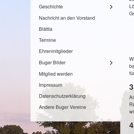
Lö
Geschichte
Gr
Nachricht an den Vorstand
Blättla
Termine
Ehrenmitglieder
We
Buger Bilder
ba
fü
Mitglied werden
3
Impressum
Datenschutzerklärung
A
Ra
Andere Buger Vereine
wi
4