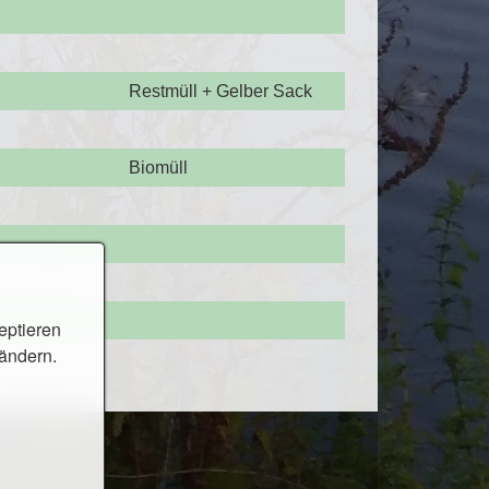
Restmüll + Gelber Sack
Biomüll
eptieren
 ändern.