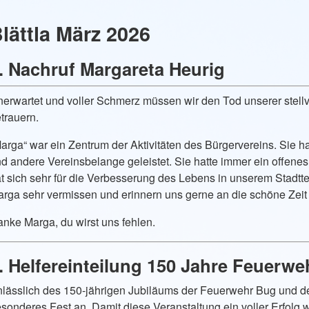
lättla März 2026
. Nachruf Margareta Heurig
erwartet und voller Schmerz müssen wir den Tod unserer stell
trauern.
arga“ war ein Zentrum der Aktivitäten des Bürgervereins. Sie hat
d andere Vereinsbelange geleistet. Sie hatte immer ein offene
t sich sehr für die Verbesserung des Lebens in unserem Stadtt
rga sehr vermissen und erinnern uns gerne an die schöne Zeit m
nke Marga, du wirst uns fehlen.
. Helfereinteilung 150 Jahre Feuerw
lässlich des 150-jährigen Jubiläums der Feuerwehr Bug und de
sonderes Fest an. Damit diese Veranstaltung ein voller Erfolg w